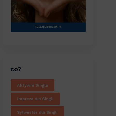
co?
Aktywni Single
Impreza dla Singli
Sylwester dla Singli