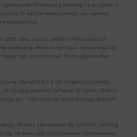
zorganizować tematyczną imprezę, na przykład w
 muzyką. To będzie idealna okazja, aby spotkać
erą sylwestrową.
gli 2023 roku, musisz zadbać o kilka ważnych
ą lokalizację. Może to być klub, restauracja lub
miejsce było przestronne i miało odpowiednie
czną. Wynajmij DJ-a lub zorganizuj playlistę,
aj, że muzyka powinna zachęcać do tańca i dobrze
ursy, gry i inne atrakcje, które pomogą gościom
 napoje. Możesz zdecydować się na bufet, catering
nij się, że menu jest zróżnicowane i dostosowane