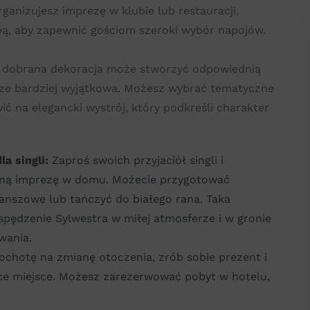
rganizujesz imprezę w klubie lub restauracji,
ą, aby zapewnić gościom szeroki wybór napojów.
e dobrana dekoracja może stworzyć odpowiednią
zcze bardziej wyjątkowa. Możesz wybrać tematyczne
ć na elegancki wystrój, który podkreśli charakter
a singli:
Zaproś swoich przyjaciół singli i
aną imprezę w domu. Możecie przygotować
anszowe lub tańczyć do białego rana. Taka
pędzenie Sylwestra w miłej atmosferze i w gronie
wania.
ochotę na zmianę otoczenia, zrób sobie prezent i
ące miejsce. Możesz zarezerwować pobyt w hotelu,