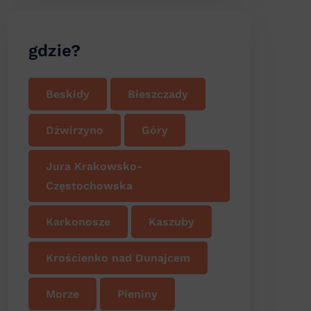
gdzie?
Beskidy
Bieszczady
Dźwirzyno
Góry
Jura Krakowsko-
Częstochowska
Karkonosze
Kaszuby
Krościenko nad Dunajcem
Morze
Pieniny