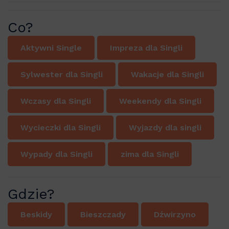
Co?
Aktywni Single
Impreza dla Singli
Sylwester dla Singli
Wakacje dla Singli
Wczasy dla Singli
Weekendy dla Singli
Wycieczki dla Singli
Wyjazdy dla singli
Wypady dla Singli
zima dla Singli
Gdzie?
Beskidy
Bieszczady
Dźwirzyno