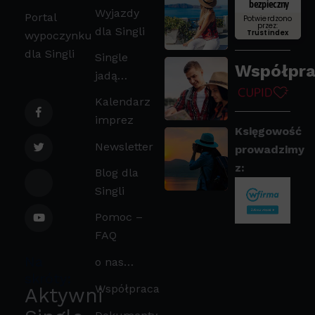
bezpieczny
Wyjazdy
Portal
Potwierdzono
przez:
dla Singli
Trustindex
wypoczynku
dla Singli
Single
Współpra
jadą…
Kalendarz
imprez
Księgowość
Newsletter
prowadzimy
z:
Blog dla
Singli
Pomoc –
FAQ
Na
o nas…
skróty:
Współpraca
Aktywni