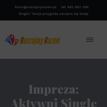
biuro@ruszajmyrazem.pl
tel. 882 682 396
Singlu! Twoja przygoda zaczyna się tutaj!
Impreza:
Aktywni Single