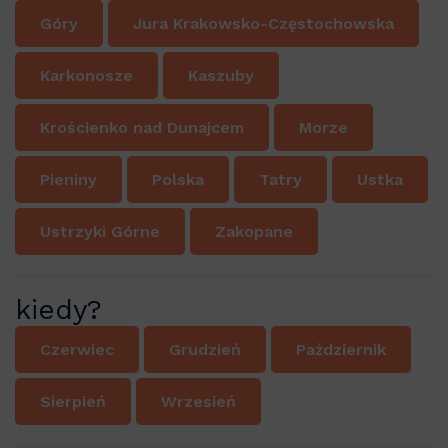
Góry
Jura Krakowsko-Częstochowska
Karkonosze
Kaszuby
Krościenko nad Dunajcem
Morze
Pieniny
Polska
Tatry
Ustka
Ustrzyki Górne
Zakopane
kiedy?
Czerwiec
Grudzień
Październik
Sierpień
Wrzesień