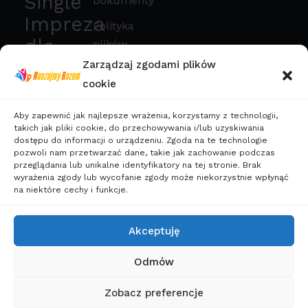
Single
Dokumenty
Impreza
Polityka
dla
plików
cookies
Singli
Zarządzaj zgodami plików
cookie
Polityka
Sylwester dla
Prywatności
Singli
Aby zapewnić jak najlepsze wrażenia, korzystamy z technologii,
Wakacje
takich jak pliki cookie, do przechowywania i/lub uzyskiwania
dostępu do informacji o urządzeniu. Zgoda na te technologie
dla
pozwoli nam przetwarzać dane, takie jak zachowanie podczas
przeglądania lub unikalne identyfikatory na tej stronie. Brak
Singli
wyrażenia zgody lub wycofanie zgody może niekorzystnie wpłynąć
Wczasy
na niektóre cechy i funkcje.
dla
Singli
Akceptuję
Weekendy
Odmów
dla
Singli
Zobacz preferencje