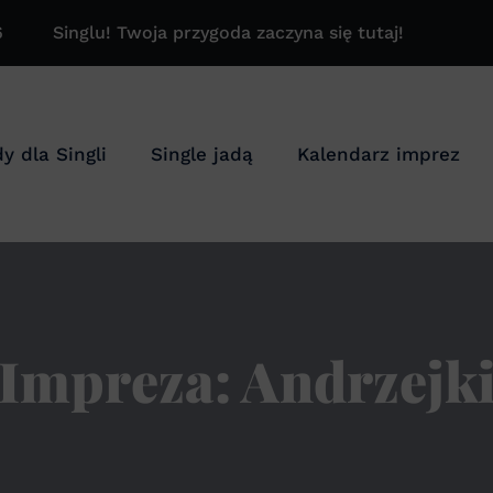
6
Singlu! Twoja przygoda zaczyna się tutaj!
y dla Singli
Single jadą
Kalendarz imprez
Impreza:
Andrzejk