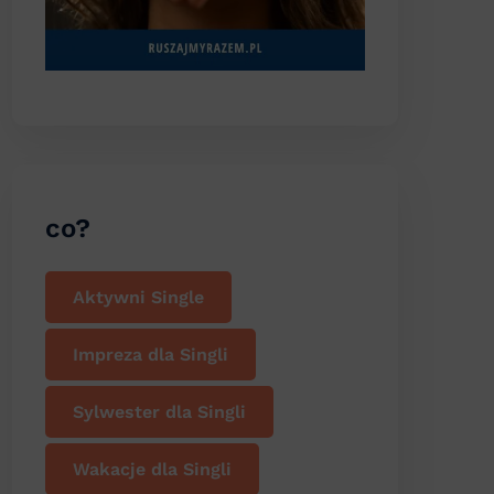
co?
Aktywni Single
Impreza dla Singli
Sylwester dla Singli
Wakacje dla Singli