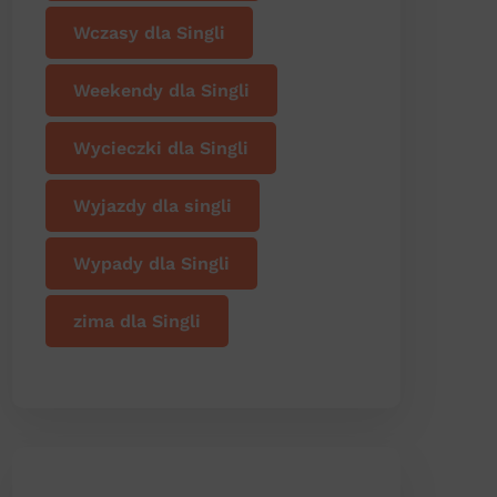
Wczasy dla Singli
Weekendy dla Singli
Wycieczki dla Singli
Wyjazdy dla singli
Wypady dla Singli
zima dla Singli