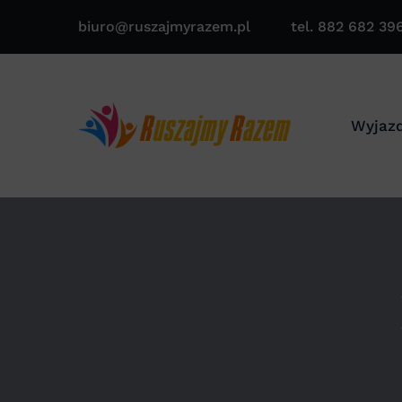
biuro@ruszajmyrazem.pl
tel. 882 682 39
Wyjazd