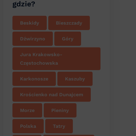
gdzie?
Beskidy
Bieszczady
Dźwirzyno
Góry
Jura Krakowsko-
Częstochowska
Karkonosze
Kaszuby
Krościenko nad Dunajcem
Morze
Pieniny
Polska
Tatry