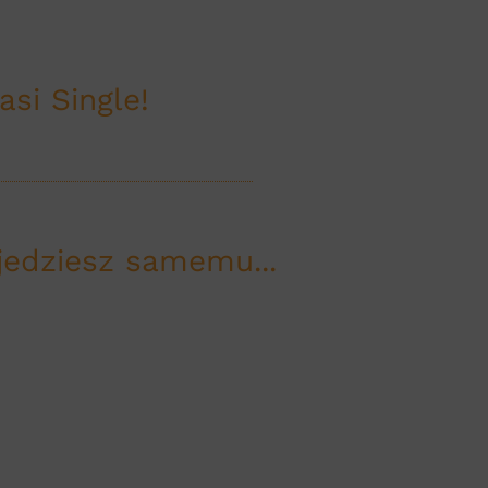
si Single!
 jedziesz samemu...