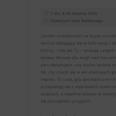
7 dni, 9-15 sierpnia 2026
Dźwirzyno koło Kołobrzegu
Zamień codzienność na bryzę morskie
słońca odbijający się w tafli wody i 
którzy – tak jak Ty – szukają czegoś 
leżaka. Wczasy dla singli nad morzem
sam decydujesz, czy wolisz leniwie 
fal, czy rzucić się w wir plażowych g
imprez. To czas, gdy spontaniczne r
przeplatają się z wyprawami rowero
szlakach, a wspólne kolacje w lokaln
się początkiem przyjaźni.