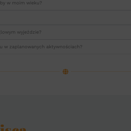
oby w moim wieku?
glowym wyjeździe?
łu w zaplanowanych aktywnościach?
sca...