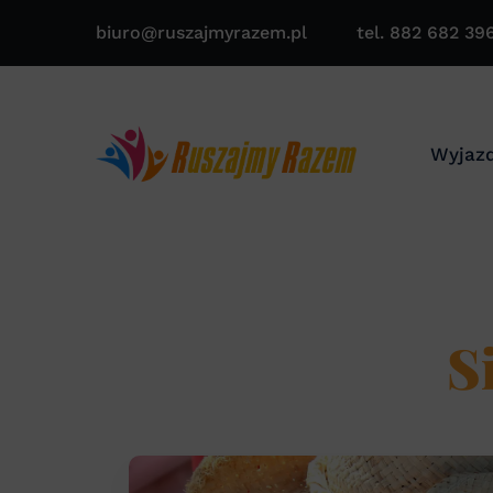
biuro@ruszajmyrazem.pl
tel. 882 682 39
Wyjazd
S