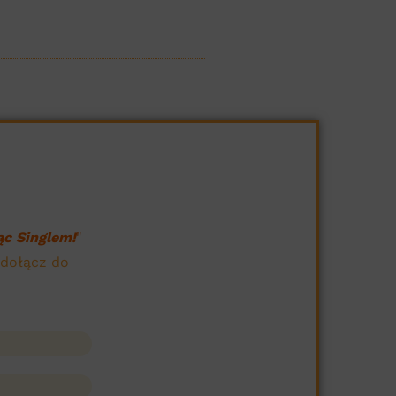
c Singlem!
"
 dołącz do