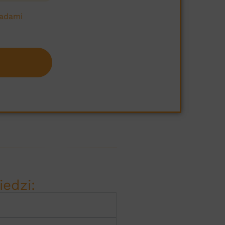
sadami
edzi: