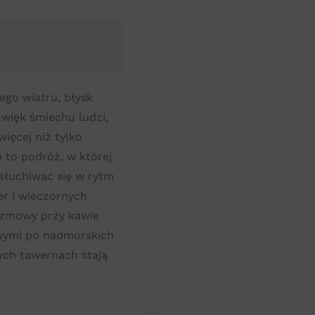
go wiatru, błysk
dźwięk śmiechu ludzi,
więcej niż tylko
 to podróż, w której
wsłuchiwać się w rytm
ier i wieczornych
ozmowy przy kawie
wymi po nadmorskich
ych tawernach stają