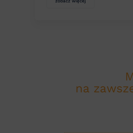
zobacz więcej
M
na zawsze