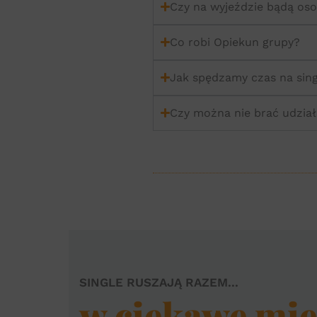
Czy na wyjeździe bądą os
Co robi Opiekun grupy?
Jak spędzamy czas na sin
Czy można nie brać udzia
SINGLE RUSZAJĄ RAZEM...
w ciekawe miej