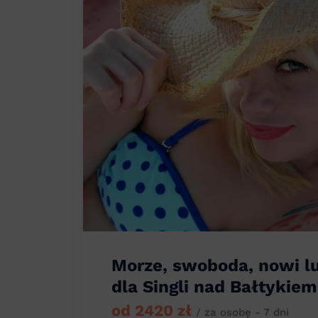
Morze, swoboda, nowi l
dla Singli nad Bałtykiem
od 2420 zł
/ za osobę - 7 dni