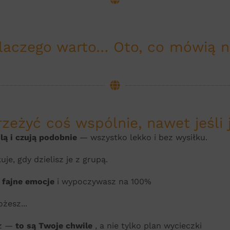
laczego warto… Oto, co mówią na
przeżyć coś wspólnie, nawet jeśli
lą i czują podobnie
— wszystko lekko i bez wysiłku.
je, gdy dzielisz je z grupą.
,
fajne emocje
i wypoczywasz na 100%
żesz...
sz —
to są Twoje chwile
, a nie tylko plan wycieczki