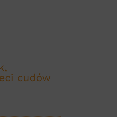
k,
ieci cudów