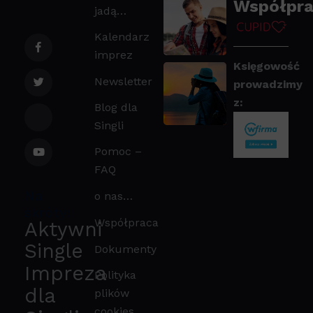
Współpra
jadą…
Kalendarz
imprez
Księgowość
Newsletter
prowadzimy
z:
Blog dla
Singli
Pomoc –
FAQ
Na
o nas…
skróty:
Współpraca
Aktywni
Single
Dokumenty
Impreza
Polityka
dla
plików
cookies