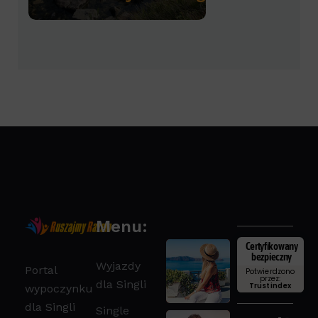
Menu:
Certyfikowany
bezpieczny
Wyjazdy
Portal
Potwierdzono
przez:
dla Singli
Trustindex
wypoczynku
dla Singli
Single