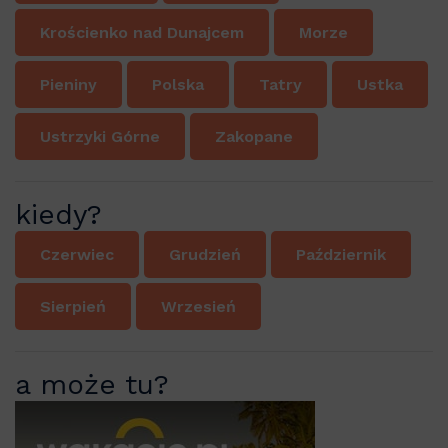
Krościenko nad Dunajcem
Morze
Pieniny
Polska
Tatry
Ustka
Ustrzyki Górne
Zakopane
kiedy?
Czerwiec
Grudzień
Październik
Sierpień
Wrzesień
a może tu?