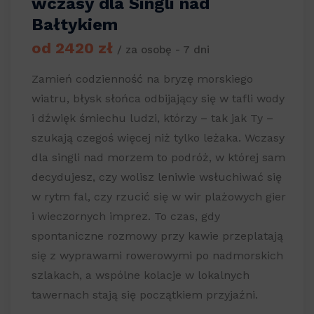
wczasy dla Singli nad
Bałtykiem
od 2420 zł
/ za osobę - 7 dni
Zamień codzienność na bryzę morskiego
wiatru, błysk słońca odbijający się w tafli wody
i dźwięk śmiechu ludzi, którzy – tak jak Ty –
szukają czegoś więcej niż tylko leżaka. Wczasy
dla singli nad morzem to podróż, w której sam
decydujesz, czy wolisz leniwie wsłuchiwać się
w rytm fal, czy rzucić się w wir plażowych gier
i wieczornych imprez. To czas, gdy
spontaniczne rozmowy przy kawie przeplatają
się z wyprawami rowerowymi po nadmorskich
szlakach, a wspólne kolacje w lokalnych
tawernach stają się początkiem przyjaźni.