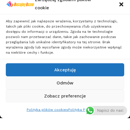
Singli
cookie
Polityka
Sylwester dla
Prywatności
Singli
Aby zapewnić jak najlepsze wrażenia, korzystamy z technologii,
Wakacje
takich jak pliki cookie, do przechowywania i/lub uzyskiwania
dostępu do informacji o urządzeniu. Zgoda na te technologie
dla
pozwoli nam przetwarzać dane, takie jak zachowanie podczas
przeglądania lub unikalne identyfikatory na tej stronie. Brak
Singli
wyrażenia zgody lub wycofanie zgody może niekorzystnie wpłynąć
Wczasy
na niektóre cechy i funkcje.
dla
Singli
Akceptuję
Weekendy
Odmów
dla
Singli
Zobacz preferencje
Wycieczki
Doskonała Obsługa
Polityka plików cookies
Polityka Prywatności
Napisz do nas!
dla
Potwierdzono przez:
Trustindex
Singli