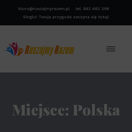
biuro@ruszajmyrazem.pl
tel. 882 682 396
Singlu! Twoja przygoda zaczyna się tutaj!
Miejsce:
Polska