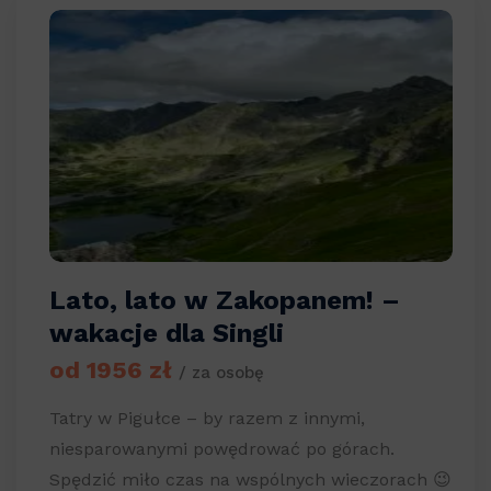
Lato, lato w Zakopanem! –
wakacje dla Singli
od 1956 zł
/ za osobę
Tatry w Pigułce – by razem z innymi,
niesparowanymi powędrować po górach.
Spędzić miło czas na wspólnych wieczorach 😉