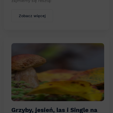
zajmiemy się resztą!
Zobacz więcej
Grzyby, jesień, las i Single na