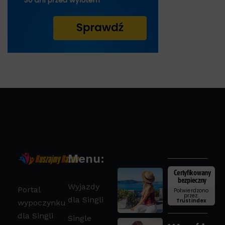
Menu:
Certyfikowany
bezpieczny
Wyjazdy
Portal
Potwierdzono
przez:
dla Singli
Trustindex
wypoczynku
dla Singli
Single