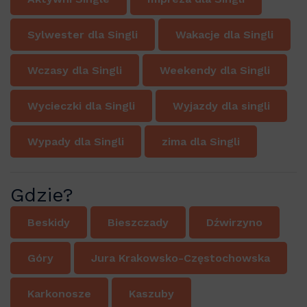
Sylwester dla Singli
Wakacje dla Singli
Wczasy dla Singli
Weekendy dla Singli
Wycieczki dla Singli
Wyjazdy dla singli
Wypady dla Singli
zima dla Singli
Gdzie?
Beskidy
Bieszczady
Dźwirzyno
Góry
Jura Krakowsko-Częstochowska
Karkonosze
Kaszuby