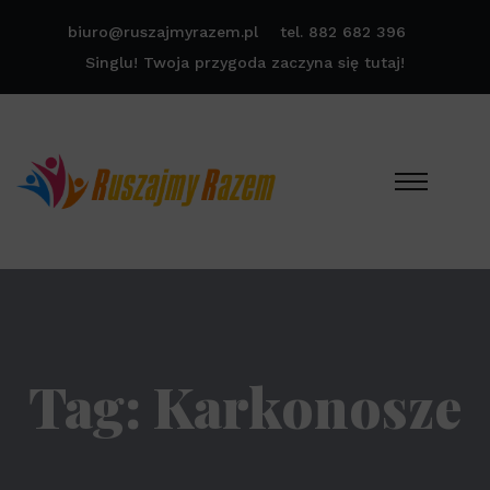
biuro@ruszajmyrazem.pl
tel. 882 682 396
Singlu! Twoja przygoda zaczyna się tutaj!
Tag:
Karkonosze