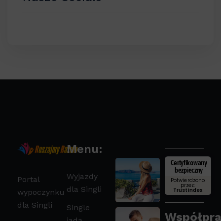
Menu:
Certyfikowany
bezpieczny
Wyjazdy
Portal
Potwierdzono
przez:
dla Singli
Trustindex
wypoczynku
dla Singli
Single
Współpra
jadą…