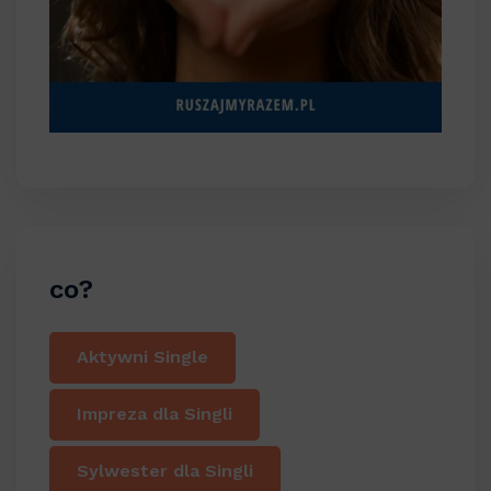
co?
Aktywni Single
Impreza dla Singli
Sylwester dla Singli