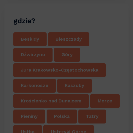
gdzie?
Beskidy
Bieszczady
Dźwirzyno
Góry
Jura Krakowsko-Częstochowska
Karkonosze
Kaszuby
Krościenko nad Dunajcem
Morze
Pieniny
Polska
Tatry
Ustka
Ustrzyki Górne