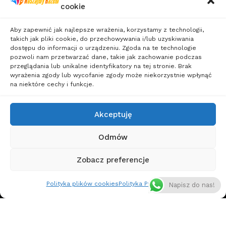
cookie
Polityka
Sylwester dla
Prywatności
Singli
Aby zapewnić jak najlepsze wrażenia, korzystamy z technologii,
Wakacje
takich jak pliki cookie, do przechowywania i/lub uzyskiwania
dostępu do informacji o urządzeniu. Zgoda na te technologie
dla
pozwoli nam przetwarzać dane, takie jak zachowanie podczas
Singli
przeglądania lub unikalne identyfikatory na tej stronie. Brak
wyrażenia zgody lub wycofanie zgody może niekorzystnie wpłynąć
Wczasy
na niektóre cechy i funkcje.
dla
Singli
Akceptuję
Weekendy
Odmów
dla
Singli
Zobacz preferencje
Wycieczki
Polityka plików cookies
Polityka Prywatności
dla
Napisz do nas!
Singli
Wyjazdy