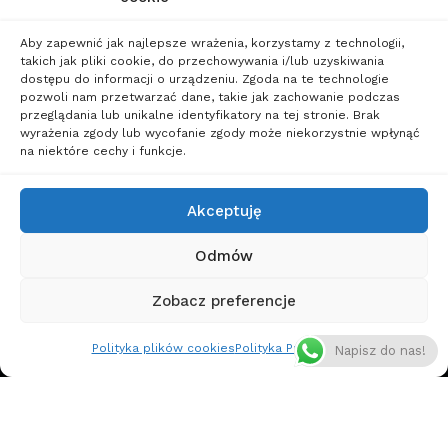
Polityka
Sylwester dla
Prywatności
Singli
Aby zapewnić jak najlepsze wrażenia, korzystamy z technologii,
Wakacje
takich jak pliki cookie, do przechowywania i/lub uzyskiwania
dostępu do informacji o urządzeniu. Zgoda na te technologie
dla
pozwoli nam przetwarzać dane, takie jak zachowanie podczas
przeglądania lub unikalne identyfikatory na tej stronie. Brak
Singli
wyrażenia zgody lub wycofanie zgody może niekorzystnie wpłynąć
Wczasy
na niektóre cechy i funkcje.
dla
Singli
Akceptuję
Weekendy
Odmów
dla
Singli
Zobacz preferencje
Wycieczki
Polityka plików cookies
Polityka Prywatności
Napisz do nas!
dla
Singli
Wyjazdy