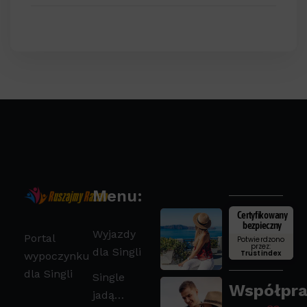
Menu:
Certyfikowany
bezpieczny
Wyjazdy
Portal
Potwierdzono
przez:
dla Singli
Trustindex
wypoczynku
dla Singli
Single
Współpra
jadą…