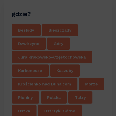
gdzie?
Beskidy
Bieszczady
Dźwirzyno
Góry
Jura Krakowsko-Częstochowska
Karkonosze
Kaszuby
Krościenko nad Dunajcem
Morze
Pieniny
Polska
Tatry
Ustka
Ustrzyki Górne