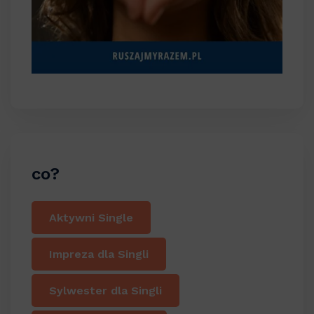
co?
Aktywni Single
Impreza dla Singli
Sylwester dla Singli