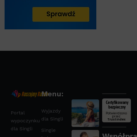
Menu:
Certyfikowany
bezpieczny
Wyjazdy
Portal
Potwierdzono
przez:
dla Singli
Trustindex
wypoczynku
dla Singli
Single
Współpra