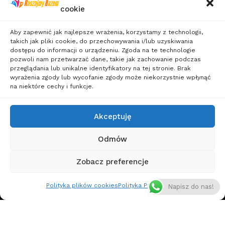
cookie
Polityka
Sylwester dla
Prywatności
Singli
Aby zapewnić jak najlepsze wrażenia, korzystamy z technologii,
Wakacje
takich jak pliki cookie, do przechowywania i/lub uzyskiwania
dostępu do informacji o urządzeniu. Zgoda na te technologie
dla
pozwoli nam przetwarzać dane, takie jak zachowanie podczas
przeglądania lub unikalne identyfikatory na tej stronie. Brak
Singli
wyrażenia zgody lub wycofanie zgody może niekorzystnie wpłynąć
Wczasy
na niektóre cechy i funkcje.
dla
Singli
Akceptuję
Weekendy
Odmów
dla
Singli
Zobacz preferencje
Wycieczki
Polityka plików cookies
Polityka Prywatności
Napisz do nas!
dla
Singli
Wyjazdy