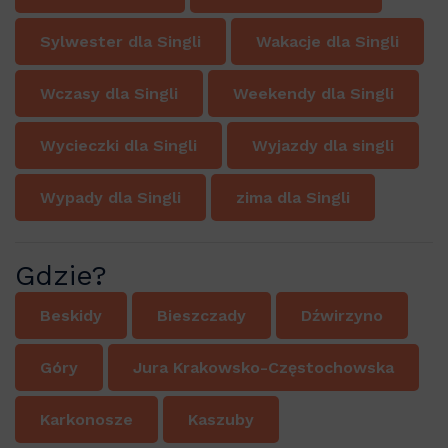
Sylwester dla Singli
Wakacje dla Singli
Wczasy dla Singli
Weekendy dla Singli
Wycieczki dla Singli
Wyjazdy dla singli
Wypady dla Singli
zima dla Singli
Gdzie?
Beskidy
Bieszczady
Dźwirzyno
Góry
Jura Krakowsko-Częstochowska
Karkonosze
Kaszuby