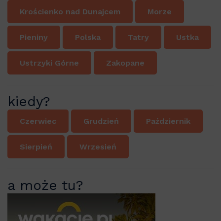
Krościenko nad Dunajcem
Morze
Pieniny
Polska
Tatry
Ustka
Ustrzyki Górne
Zakopane
kiedy?
Czerwiec
Grudzień
Październik
Sierpień
Wrzesień
a może tu?