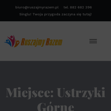
biuro@ruszajmyrazem.pl
tel. 882 682 396
Singlu! Twoja przygoda zaczyna się tutaj!
Miejsce:
Ustrzyki
Górne