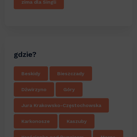
zima dla Singli
gdzie?
Beskidy
Bieszczady
Dźwirzyno
Góry
Jura Krakowsko-Częstochowska
Karkonosze
Kaszuby