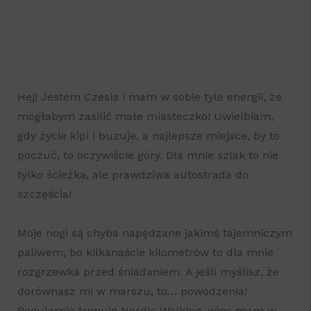
Hej! Jestem Czesia i mam w sobie tyle energii, że
mogłabym zasilić małe miasteczko! Uwielbiam,
gdy życie kipi i buzuje, a najlepsze miejsce, by to
poczuć, to oczywiście góry. Dla mnie szlak to nie
tylko ścieżka, ale prawdziwa autostrada do
szczęścia!
Moje nogi są chyba napędzane jakimś tajemniczym
paliwem, bo kilkanaście kilometrów to dla mnie
rozgrzewka przed śniadaniem. A jeśli myślisz, że
dorównasz mi w marszu, to… powodzenia!
Regularnie trenuję Nordic Walking, więc mam w