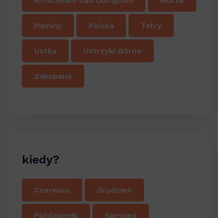
Krościenko nad Dunajcem
Morze
Pieniny
Polska
Tatry
Ustka
Ustrzyki Górne
Zakopane
kiedy?
Czerwiec
Grudzień
Październik
Sierpień