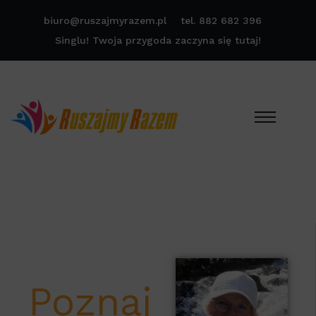
biuro@ruszajmyrazem.pl
tel. 882 682 396
Singlu! Twoja przygoda zaczyna się tutaj!
Poznaj