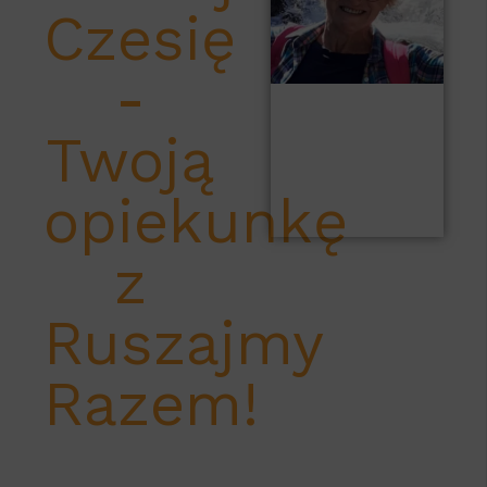
Czesię
-
Twoją
opiekunkę
z
Ruszajmy
Razem!