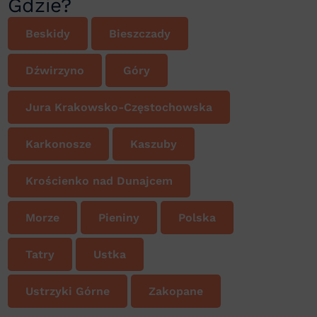
Gdzie?
Beskidy
Bieszczady
Dźwirzyno
Góry
Jura Krakowsko-Częstochowska
Karkonosze
Kaszuby
Krościenko nad Dunajcem
Morze
Pieniny
Polska
Tatry
Ustka
Ustrzyki Górne
Zakopane