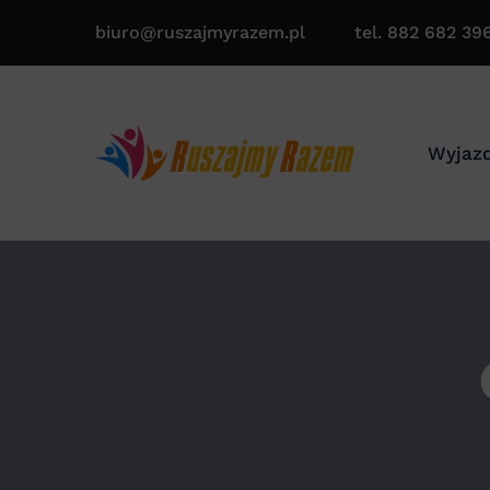
biuro@ruszajmyrazem.pl
tel. 882 682 39
Wyjazd