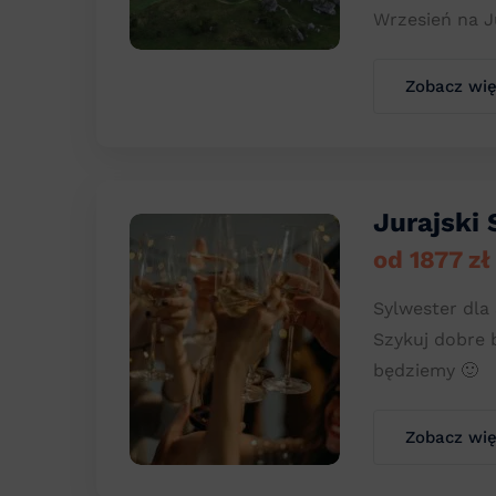
Wrzesień na J
Zobacz wię
Jurajski 
od 1877 z
Sylwester dla
Szykuj dobre 
będziemy 🙂
Zobacz wię