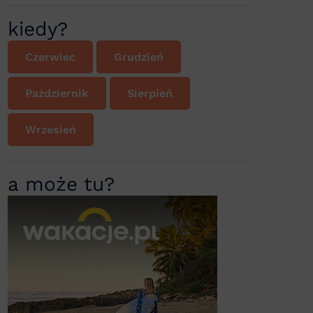
kiedy?
Czerwiec
Grudzień
Październik
Sierpień
Wrzesień
a może tu?