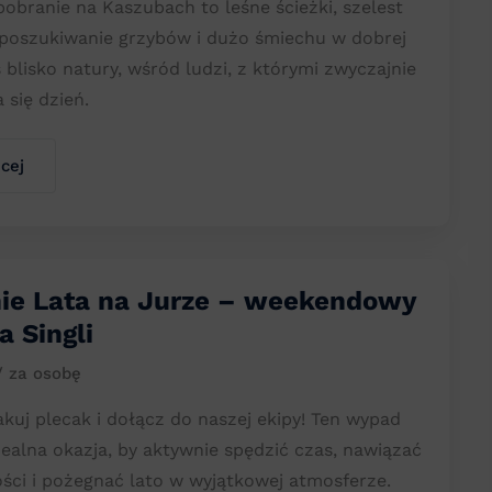
bobranie na Kaszubach to leśne ścieżki, szelest
e poszukiwanie grzybów i dużo śmiechu w dobrej
s blisko natury, wśród ludzi, z którymi zwyczajnie
 się dzień.
cej
ie Lata na Jurze – weekendowy
 Singli
/ za osobę
akuj plecak i dołącz do naszej ekipy! Ten wypad
idealna okazja, by aktywnie spędzić czas, nawiązać
ci i pożegnać lato w wyjątkowej atmosferze.