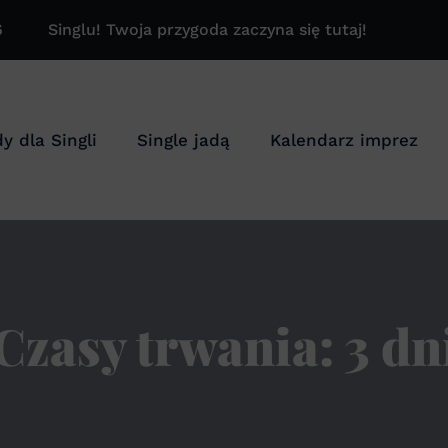
6
Singlu! Twoja przygoda zaczyna się tutaj!
y dla Singli
Single jadą
Kalendarz imprez
Czasy trwania:
3 dn