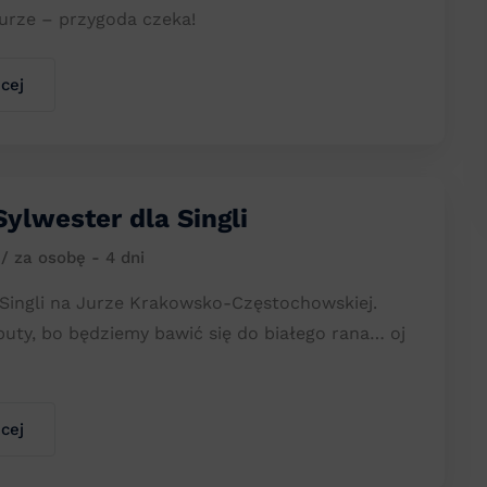
urze – przygoda czeka!
cej
Sylwester dla Singli
ł
/ za osobę - 4 dni
 Singli na Jurze Krakowsko-Częstochowskiej.
buty, bo będziemy bawić się do białego rana… oj
cej