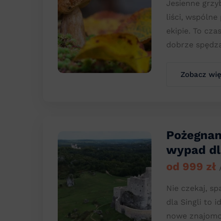
Jesienne grzy
liści, wspóln
ekipie. To cza
dobrze spędza
Zobacz wię
Pożegnan
wypad dla
od 999 zł
Nie czekaj, sp
dla Singli to 
nowe znajomoś